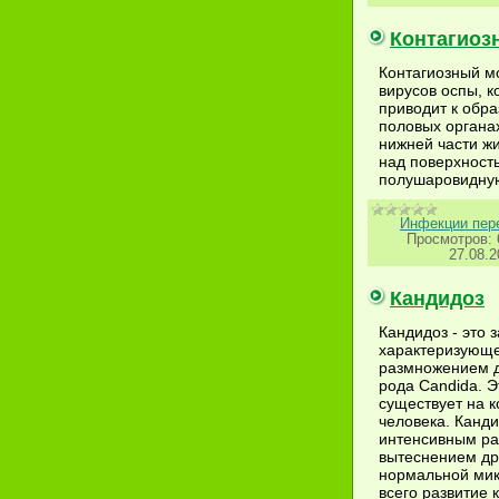
Контагиоз
Контагиозный м
вирусов оспы, к
приводит к обр
половых органах
нижней части жи
над поверхност
полушаровидну
Инфекции пер
Просмотров:
27.08.2
Кандидоз
Кандидоз - это 
характеризующ
размножением 
рода Candida. 
существует на к
человека. Канди
интенсивным ра
вытеснением др
нормальной ми
всего развитие 