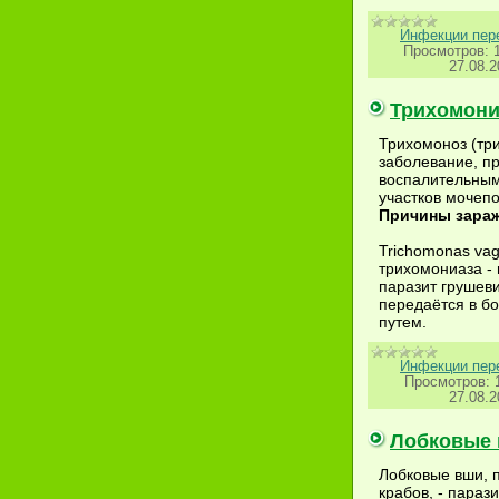
Инфекции пер
Просмотров:
27.08.2
Трихомони
Трихомоноз (тр
заболевание, 
воспалительны
участков мочеп
Причины зара
Trichomonas vag
трихомониаза -
паразит грушев
передаётся в б
путем.
Инфекции пер
Просмотров:
27.08.2
Лобковые 
Лобковые вши, 
крабов, - параз