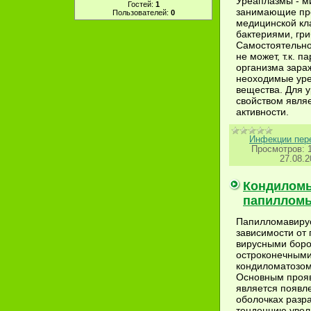
Уреаплазмы - м
Гостей:
1
занимающие пр
Пользователей:
0
медицинской кл
бактериями, гр
Самостоятельно
не может, т.к. п
организма зараж
неоходимые уре
вещества. Для 
свойством явля
активности.
Инфекции пер
Просмотров:
27.08.2
Кондиломы
папиллом
Папилломавирус
зависимости от 
вирусными боро
остроконечным
кондиломатозом
Основным проя
является появле
оболочках разр
тенденцию увел