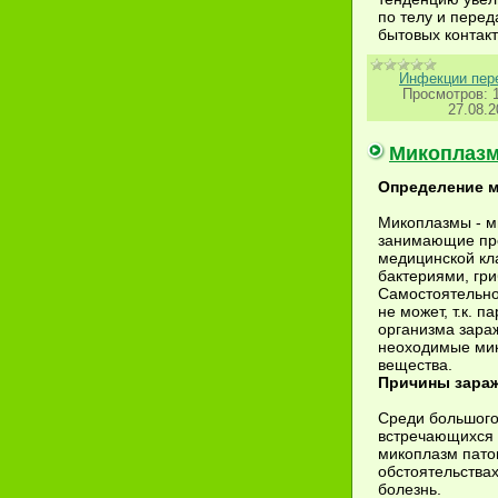
по телу и перед
бытовых контакт
Инфекции пер
Просмотров:
27.08.2
Микоплазм
Определение 
Микоплазмы - м
занимающие пр
медицинской кл
бактериями, гр
Самостоятельно
не может, т.к. п
организма зараж
неоходимые мик
вещества.
Причины зара
Среди большого
встречающихся у
микоплазм пато
обстоятельства
болезнь.