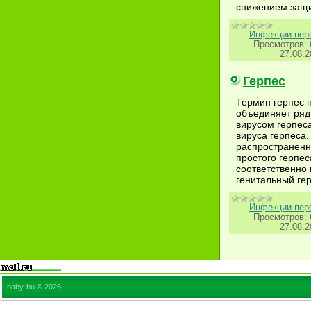
снижением защи
Инфекции пер
Просмотров:
27.08.2
Герпес
Термин герпес 
объединяет ряд
вирусом герпес
вируса герпеса
распространенн
простого герпеса
соответственно 
генитальный гер
Инфекции пер
Просмотров:
27.08.2
baby-bu © 2026