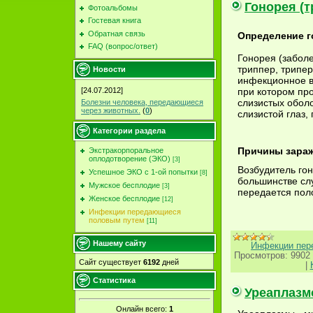
Гонорея (т
Фотоальбомы
Гостевая книга
Обратная связь
Определение 
FAQ (вопрос/ответ)
Гонорея (забол
триппер, трипер
Новости
инфекционное в
при котором пр
[24.07.2012]
слизистых обол
Болезни человека, передающиеся
через животных.
(
0
)
слизистой глаз,
Категории раздела
Причины зараж
Экстракорпоральное
оплодотворение (ЭКО)
[3]
Возбудитель гон
Успешное ЭКО с 1-ой попытки
[8]
большинстве слу
Мужское бесплодие
[3]
передается пол
Женское бесплодие
[12]
Инфекции передающиеся
половым путем
[11]
Нашему сайту
Инфекции пер
Просмотров:
9902
Сайт существует
6192
дней
|
Статистика
Уреаплазм
Онлайн всего:
1