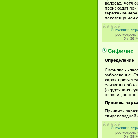
волосах. Хотя 
происходит при
заражение чере
полотенца или 
Инфекции пер
Просмотров:
27.08.2
Сифилис
Определение
Сифилис - клас
заболевание. Э
характеризуетс
слизистых оболо
(сердечно-сосуд
печени), костно
Причины зара
Причиной зараж
спиралевидной 
Инфекции пер
Просмотров:
27.08.2