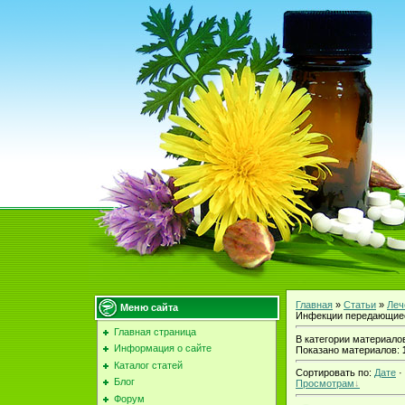
Главная
»
Статьи
»
Леч
Меню сайта
Инфекции передающие
Главная страница
В категории материало
Информация о сайте
Показано материалов
:
Каталог статей
Сортировать по
:
Дате
·
Блог
Просмотрам
Форум