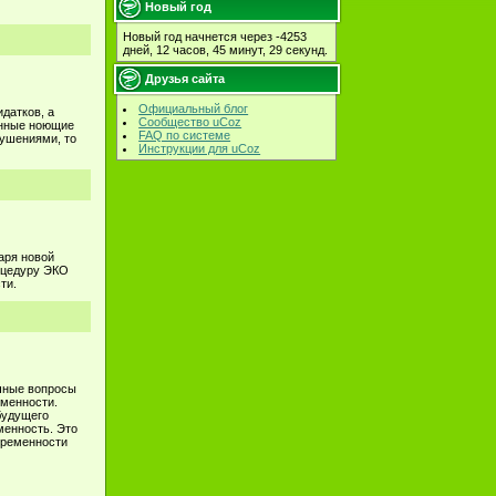
Новый год
Новый год начнется через -4253
дней, 12 часов, 45 минут, 29 секунд.
Друзья сайта
Официальный блог
датков, а
Сообщество uCoz
янные ноющие
FAQ по системе
ушениями, то
Инструкции для uCoz
аря новой
оцедуру ЭКО
ти.
чные вопросы
еменности.
будущего
менность. Это
еременности