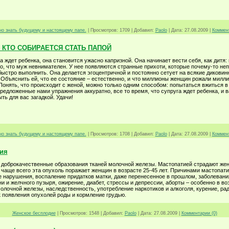
но знать будущему и настоящему папе.
|
Просмотров:
1709
|
Добавил:
Paolo
|
Дата:
27.08.2009
|
Коммент
, КТО СОБИРАЕТСЯ СТАТЬ ПАПОЙ
 ждет ребенка, она становится ужасно капризной. Она начинает вести себя, как дитя: 
то, что муж невнимателен. У нее появляются странные прихоти, которые почему-то не
быстро выполнить. Она делается эгоцентричной и постоянно сетует на всякие диковин
 Объяснить ей, что ее состояние – естественно, и что миллионы женщин рожали милли
Понять, что происходит с женой, можно только одним способом: попытаться вжиться в 
редложенные нами упражнения аккуратно, все то время, что супруга ждет ребенка, и
ть для вас загадкой. Удачи!
но знать будущему и настоящему папе.
|
Просмотров:
1708
|
Добавил:
Paolo
|
Дата:
27.08.2009
|
Коммент
ия
 доброкачественные образования тканей молочной железы. Мастопатией страдают же
о чаще всего эта опухоль поражает женщин в возрасте 25-45 лет. Причинами мастопат
 нарушения, воспаление придатков матки, даже перенесенное в прошлом, заболеван
и и желчного пузыря, ожирение, диабет, стрессы и депрессии, аборты – особенно в во
олочной железы, наследственность, употребление наркотиков и алкоголя, курение, ра
 появления опухолей роды и кормление грудью.
Женское бесплодие
|
Просмотров:
1548
|
Добавил:
Paolo
|
Дата:
27.08.2009
|
Комментарии (0)