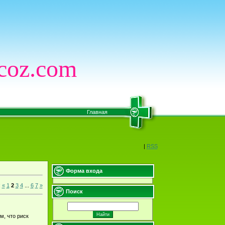
coz.com
Главная
|
RSS
Форма входа
:
«
1
2
3
4
...
6
7
»
Поиск
м, что риск