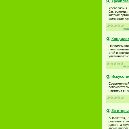
Уреаплаз
Уреаплазмы -
бактериями, 
клетках орга
уреаплазм сп
Инфе
Кондило
Папилломавир
папилломами,
этой инфекци
увеличиватьс
Инфе
Искусств
Современный 
вспомогатель
партнера в п
За втор
Бывает так, ч
решения, кон
одного, а дву
кроме вопросо