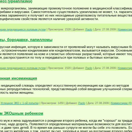
моз (уреаплазма)
 микроорганизмы, занимающие промежуточное положение в медицинской классифика
грибами и вирусами. Самостоятельно существовать уреаплазма не может, т.к. паразит
низма зараженного и получает из них неоходимые уреаплазмозу питательные вещества
ецифическим свойством является наличие уреазной активности.
кции передающиеся половым путем
|
Просмотров:
1528
|
Добавил:
Paolo
|
Дата:
27.08.2009
|
Комментари
мы, бородавки, папилломы
усная инфекция, которую в зависимости от проявлений могут называть вирусными б
 остроконечными кондиломами или кондиломатозом, вызывается вирусом. Основным
и является появление на коже и слизистых оболочках разрастаний, которые имеют те
я, распространятся по телу и передаваться при половых и бытовых контактах.
кции передающиеся половым путем
|
Просмотров:
1520
|
Добавил:
Paolo
|
Дата:
27.08.2009
|
Комментари
енная инсеминация
медицинский словарь определяет искусственную инсеминацию как один из методов
ных репродуктивных технологий, представляющий собой введение улучшенной сперм
олость матки женщины.
Успешное ЭКО с 1-ой попытки
|
Просмотров:
1450
|
Добавил:
Paolo
|
Дата:
27.08.2009
|
Комментарии (0)
ым ЭКОшным ребенком
то муж и жена задумываются о рождении второго ребенка, когда им "хорошо" за тридца
ечно, надо дозреть. Появляются определенные материальные возможности для воспит
х и даже трех детей. В то время как раньше супруги не могли бы себе это позволить. Е
в чисто житейских о том, хватит ли сил, здоровья и денег на воспитание второго ребе