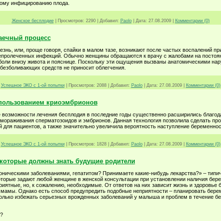
ому инфицированию плода.
Женское бесплодие
|
Просмотров:
2290
|
Добавил:
Paolo
|
Дата:
27.08.2009
|
Комментарии (0)
аечный процесс
знь, или, проще говоря, спайки в малом тазе, возникают после частых воспалений при
непролеченных инфекций. Обычно женщины обращаются к врачу с жалобами на посто
боли внизу живота и пояснице. Поскольку эти ощущения вызваны анатомическими нар
безболивающих средств не приносит облегчения.
Успешное ЭКО с 1-ой попытки
|
Просмотров:
2088
|
Добавил:
Paolo
|
Дата:
27.08.2009
|
Комментарии (0)
пользованием криоэмбрионов
возможности лечения бесплодия в последние годы существенно расширились благод
амораживания сперматозоидов и эмбрионов. Данная технология позволила сделать пр
й для пациентов, а также значительно увеличила вероятность наступление беременнос
Успешное ЭКО с 1-ой попытки
|
Просмотров:
1828
|
Добавил:
Paolo
|
Дата:
27.08.2009
|
Комментарии (0)
 которые должны знать будущие родители
оническими заболеваниями, гепатитом? Принимаете какие-нибудь лекарства?» – типи
которые задают любой женщине в женской консультации при установлении наличия бер
риятные, но, к сожалению, необходимые. От ответов на них зависит жизнь и здоровье 
о мамы. Однако есть способ предупредить подобные неприятности – планировать бере
только избежать серьезных врожденных заболеваний у малыша и проблем в течение б
?