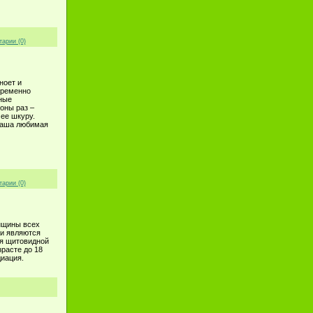
арии (0)
ноет и
пременно
ные
оны раз –
ее шкуру.
 ваша любимая
арии (0)
нщины всех
ии являются
ия щитовидной
зрасте до 18
диация.