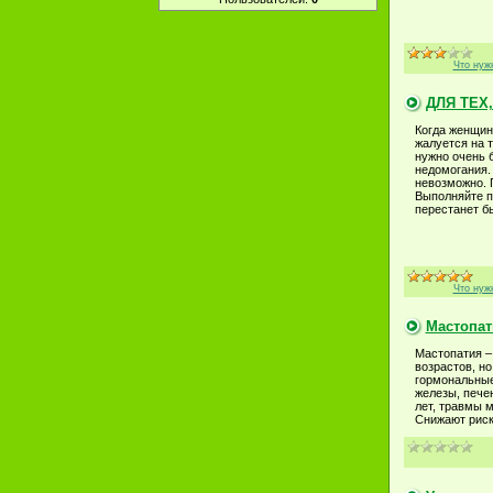
Что нуж
ДЛЯ ТЕХ
Когда женщина
жалуется на 
нужно очень 
недомогания.
невозможно. 
Выполняйте п
перестанет бы
Что нуж
Мастопат
Мастопатия –
возрастов, н
гормональные
железы, печен
лет, травмы м
Снижают риск