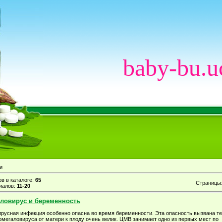
baby-bu.u
и
в в каталоге
:
65
Страницы
иалов
:
11-20
ловирус и беременность
русная инфекция особенно опасна во время беременности. Эта опасность вызвана те
омегаловируса от матери к плоду очень велик. ЦМВ занимает одно из первых мест по