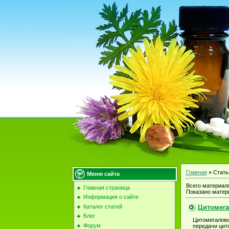
Главная
»
Стать
Меню сайта
Всего материало
Главная страница
Показано матер
Информация о сайте
Каталог статей
Цитомега
Блог
Цитомегалови
Форум
передачи цит