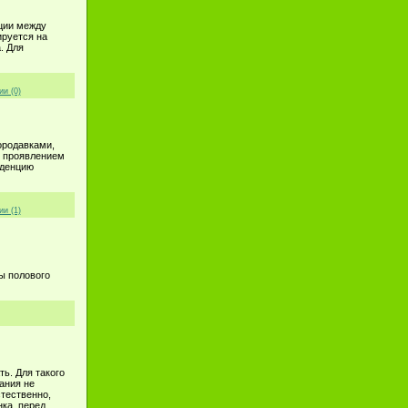
ции между
ируется на
. Для
и (0)
ородавками,
 проявлением
нденцию
и (1)
ы полового
ть. Для такого
ания не
стественно,
нка, перед