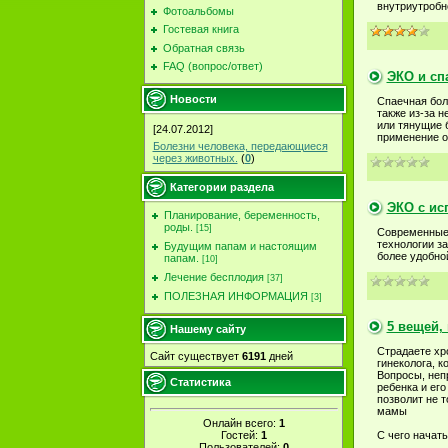
внутриутробн
Фотоальбомы
Гостевая книга
Обратная связь
FAQ (вопрос/ответ)
ЭКО и сп
Новости
Спаечная боле
также из-за 
или тянущие 
[24.07.2012]
применение о
Болезни человека, передающиеся
через животных.
(
0
)
Категории раздела
ЭКО с ис
Планирование, беременность,
роды.
[15]
Современные 
технологии з
Будущим папам и настоящим
более удобно
папам.
[10]
Лечение бесплодия
[37]
ПОЛЕЗНАЯ ИНФОРМАЦИЯ
[3]
5 вещей,
Нашему сайту
Страдаете хр
Сайт существует
6191
дней
гинеколога, 
Вопросы, неп
Статистика
ребенка и ег
позволит не 
мамы
Онлайн всего:
1
Гостей:
1
С чего начать
Пользователей:
0